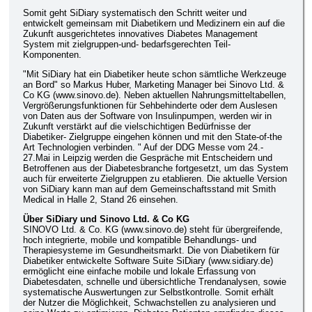
Somit geht SiDiary systematisch den Schritt weiter und
entwickelt gemeinsam mit Diabetikern und Medizinern ein auf die
Zukunft ausgerichtetes innovatives Diabetes Management
System mit zielgruppen-und- bedarfsgerechten Teil-
Komponenten.
"Mit SiDiary hat ein Diabetiker heute schon sämtliche Werkzeuge
an Bord" so Markus Huber, Marketing Manager bei Sinovo Ltd. &
Co KG (www.sinovo.de). Neben aktuellen Nahrungsmitteltabellen,
Vergrößerungsfunktionen für Sehbehinderte oder dem Auslesen
von Daten aus der Software von Insulinpumpen, werden wir in
Zukunft verstärkt auf die vielschichtigen Bedürfnisse der
Diabetiker- Zielgruppe eingehen können und mit den State-of-the
Art Technologien verbinden. " Auf der DDG Messe vom 24.-
27.Mai in Leipzig werden die Gespräche mit Entscheidern und
Betroffenen aus der Diabetesbranche fortgesetzt, um das System
auch für erweiterte Zielgruppen zu etablieren. Die aktuelle Version
von SiDiary kann man auf dem Gemeinschaftsstand mit Smith
Medical in Halle 2, Stand 26 einsehen.
Über SiDiary und Sinovo Ltd. & Co KG
SINOVO Ltd. & Co. KG (www.sinovo.de) steht für übergreifende,
hoch integrierte, mobile und kompatible Behandlungs- und
Therapiesysteme im Gesundheitsmarkt. Die von Diabetikern für
Diabetiker entwickelte Software Suite SiDiary (www.sidiary.de)
ermöglicht eine einfache mobile und lokale Erfassung von
Diabetesdaten, schnelle und übersichtliche Trendanalysen, sowie
systematische Auswertungen zur Selbstkontrolle. Somit erhält
der Nutzer die Möglichkeit, Schwachstellen zu analysieren und