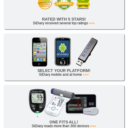
RATED WITH 5 STARS!
SiDiary received several top ratings
»»»
SELECT YOUR PLATFORM!
SiDiary mobile and at home
»»»
ONE FITS ALL!
SiDiary reads more than 300 devices
»»»