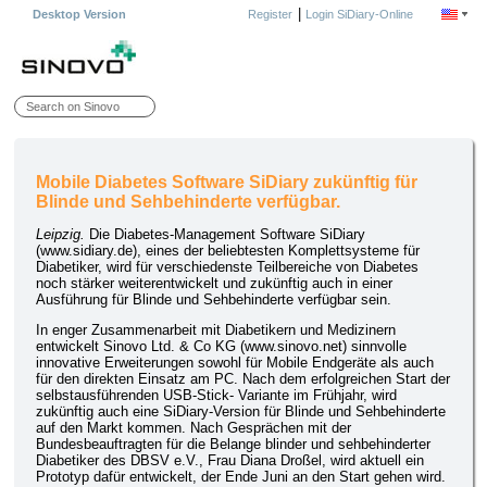
|
Desktop Version
Register
Login SiDiary-Online
Mobile Diabetes Software SiDiary zukünftig für
Blinde und Sehbehinderte verfügbar.
Leipzig.
Die Diabetes-Management Software SiDiary
(www.sidiary.de), eines der beliebtesten Komplettsysteme für
Diabetiker, wird für verschiedenste Teilbereiche von Diabetes
noch stärker weiterentwickelt und zukünftig auch in einer
Ausführung für Blinde und Sehbehinderte verfügbar sein.
In enger Zusammenarbeit mit Diabetikern und Medizinern
entwickelt Sinovo Ltd. & Co KG (www.sinovo.net) sinnvolle
innovative Erweiterungen sowohl für Mobile Endgeräte als auch
für den direkten Einsatz am PC. Nach dem erfolgreichen Start der
selbstausführenden USB-Stick- Variante im Frühjahr, wird
zukünftig auch eine SiDiary-Version für Blinde und Sehbehinderte
auf den Markt kommen. Nach Gesprächen mit der
Bundesbeauftragten für die Belange blinder und sehbehinderter
Diabetiker des DBSV e.V., Frau Diana Droßel, wird aktuell ein
Prototyp dafür entwickelt, der Ende Juni an den Start gehen wird.