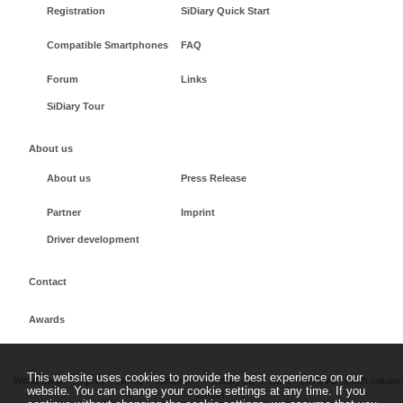
Registration
SiDiary Quick Start
Compatible Smartphones
FAQ
Forum
Links
SiDiary Tour
About us
About us
Press Release
Partner
Imprint
Driver development
Contact
Awards
This website uses cookies to provide the best experience on our
Withdrawal
Imprint
Terms + conditions
sidiary.eu
©
2026 - SINOVO health solutio
website. You can change your cookie settings at any time. If you
GmbH