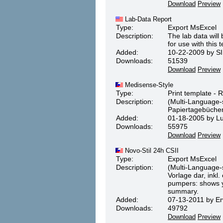
Download
Preview
Lab-Data Report
Type:
Export MsExcel
Description:
The lab data will
for use with this 
Added:
10-22-2009 by SI
Downloads:
51539
Download
Preview
Medisense-Style
Type:
Print template - 
Description:
(Multi-Language-s
Papiertagebücher.
Added:
01-18-2005 by Lu
Downloads:
55975
Download
Preview
Novo-Stil 24h CSII
Type:
Export MsExcel
Description:
(Multi-Language-s
Vorlage dar, inkl
pumpers: shows yo
summary.
Added:
07-13-2011 by Erw
Downloads:
49792
Download
Preview