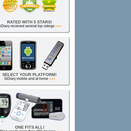
RATED WITH 5 STARS!
iDiary received several top ratings
»»»
SELECT YOUR PLATFORM!
SiDiary mobile and at home
»»»
ONE FITS ALL!