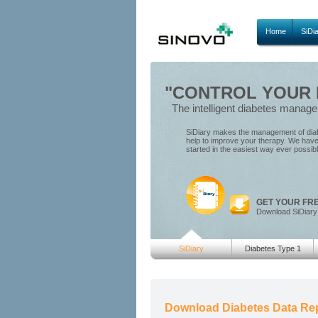
Home
SiDi
"CONTROL YOUR D
The intelligent diabetes manag
SiDiary makes the management of diabe
help to improve your therapy. We have 
started in the easiest way ever possib
GET YOUR FR
Download SiDiary
SiDiary
Diabetes Type 1
Download Diabetes Data Re