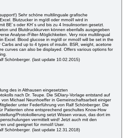
upport!) Sehr schöne multilinguale grafische
xcel. Blutzucker in mg/dl oder mmol/l wird in
 BE´s oder KH´s und bis zu 4 Insulinsorten gesetzt.
eton und Blutdruckkurven können ebenfalls ausgegeben
erse Analyse-/Filter-Möglichkeiten. Very nice multilingual
in Excel. Blood glucose in mg/dl or mmol/l will be set in the
r Carbs and up to 4 types of insulin. BSR, weight, acetone
e curves can also be displayed. Offers various options for
ing.
lf Schönberger. (last update 10.02.2015)
dung des in Althausen eingesetzten
okolls nach Dr. Teupe. Die SiDiary-Vorlage entstand auf
e von Michael Neunhoeffer in Gemeinschaftsarbeit einiger
itglieder unter Federführung von Ralf Schönberger. Die
t für Patienten ohne entsprechend geschultes Know-How
stellung/Protokollierung setzt Wissen voraus, das dort im
nschulungen vermittelt wird! Jetzt auch mit den
en und geeignet für mmol/l User.
lf Schönberger. (last update 12.31.2018)