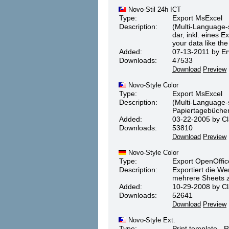
Novo-Stil 24h ICT
Type:
Export MsExcel
Description:
(Multi-Language-s
dar, inkl. eines 
your data like th
Added:
07-13-2011 by Erw
Downloads:
47533
Download
Preview
Novo-Style Color
Type:
Export MsExcel
Description:
(Multi-Language-s
Papiertagebücher.
Added:
03-22-2005 by Cl
Downloads:
53810
Download
Preview
Novo-Style Color
Type:
Export OpenOffic
Description:
Exportiert die We
mehrere Sheets 
Added:
10-29-2008 by Cl
Downloads:
52641
Download
Preview
Novo-Style Ext.
Type:
Print template - 