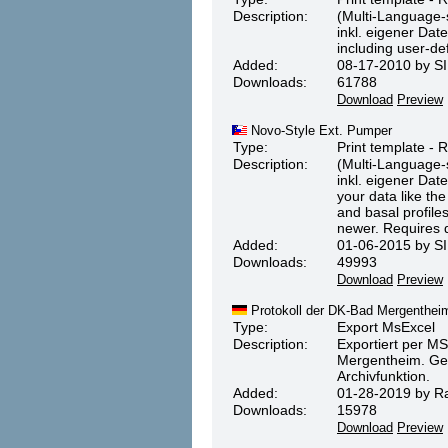
Description:
(Multi-Language-s
inkl. eigener Dat
including user-de
Added:
08-17-2010 by SI
Downloads:
61788
Download
Preview
Novo-Style Ext. Pumper
Type:
Print template - 
Description:
(Multi-Language-s
inkl. eigener Da
your data like th
and basal profile
newer. Requires 
Added:
01-06-2015 by SI
Downloads:
49993
Download
Preview
Protokoll der DK-Bad Mergenthei
Type:
Export MsExcel
Description:
Exportiert per MS
Mergentheim. Gee
Archivfunktion.
Added:
01-28-2019 by Ral
Downloads:
15978
Download
Preview