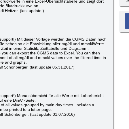
S
utdruckwerte in eine Excel-Übersichtstabelle und zeigt dort
de Blutdruckkurve an.
i Heitzer. (last update )
support!) Mit dieser Vorlage werden die CGMS Daten nach
 Sie sehen so die Entwicklung aller mg/dl und mmol/lWerte
e Zeit in einer Statistik, Zeittabelle und Diagramm.
te you can export the CGMS data to Excel. You can then
ent of all mg/dl and mmol/l values over the filtered time in
able and graphs.
lf Schönberger. (last update 05.31.2017)
upport!) Monatsübersicht für alle Werte mit Laborbericht.
f eine DinA4-Seite.
of all values grouped by main day times. Includes a
 be printed to a letter page.
lf Schönberger. (last update 01.07.2016)