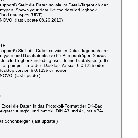
upport!) Stellt die Daten so wie im Detail-Tagebuch dar,
entypen. Shows your data like the detailed logbook
fined datatypes (UDT).
NOVO. (last update 08.26.2010)
RTF
upport!) Stellt die Daten so wie im Detail-Tagebuch dar,
tentypen und Basalratenkurve für Pumpenträger. Shows
e detailed logbook including user-defined datatypes (udt)
s for pumper. Erfordert Desktop-Version 6.0.1235 oder
desktop version 6.0.1235 or newer!
NOVO. (last update )
m
 Excel die Daten in das Protokoll-Format der DK-Bad
ignet für mg/dl und mmol/l, DIN A3 und A4, mit VBA-
f Schönberger. (last update )