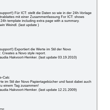
upport!) Für ICT: stellt die Daten so wie in der 24h-Vorlage
Extrablattes mit einer Zusammenfassung For ICT: shows
e 24h template including extra page with a summary.
in Weindl. (last update )
upport!) Exportiert die Werte im Stil der Novo
 Creates a Novo style report.
audia Hakvoort-Hemker. (last update 03.19.2010)
e-Calc
rte im Stil der Novo Papiertagebücher und fasst dabei auch
zu einem Tag zusammen!
audia Hakvoort-Hemker. (last update 12.21.2009)
RTF