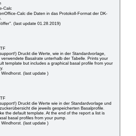
m
e-Calc
enOffice-Calc die Daten in das Protokoll-Format der DK-
.
ffer". (last update 01.28.2019)
RTF
upport!) Druckt die Werte, wie in der Standardvorlage,
e verwendete Basalrate unterhalb der Tabelle. Prints your
ult template but includes a graphical basal profile from your
y.
 Windhorst. (last update )
RTF
support!) Druckt die Werte wie in der Standardvorlage und
uckerübersicht die jeweils gespeicherten Basalprofile.
ike the default template. At the end of the report a list is
basal basal profiles from your pump.
 Windhorst. (last update )