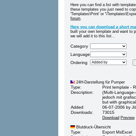
Here you can find a list with templat
these templates you just need to cop
'Templates\Print' or '\Templates\Expo
forum
.
Here you can download a short ma
built your own template and want to p
we will add it to this list...
Category
Language
Ordering
24H-Darstellung für Pumper
Type:
Print template - 
Description:
(Multi-Language-s
jedoch mit grafis
but with graphical
Added:
06-07-2006 by Jör
Downloads:
73015
Download
Preview
Blutdruck-Übersicht
Type:
Export MsExcel