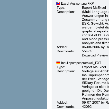
Excel-Auswertung FXP
Type:
Export MsExcel
Description:
(Multi-Language-s
Auswertungen in E
Zusammenhang mit
BSR, Gewicht, Ac
werden. Bietet div
graphical reports 
context of BE´s o
and blood pressur
analysis and filter
Added:
06-08-2006 by Ra
Downloads:
55474
Download
Preview
Insulinpumpenprotokoll_FXT
Type:
Export MsExcel
Description:
Vorlage zur Abbil
Insulinpumpenprot
der Excel-Vorlag
SiDiary-Forums-M
Vorlage ist nich
geeignet! Die Dar
Rahmen der Pumpe
Anpassungsfaktor
Added:
09-07-2007 by Ra
Downloads:
42092