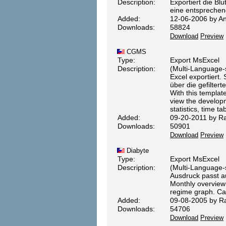
Description:
Exportiert die Bl
eine entsprechen
Added:
12-06-2006 by And
Downloads:
58824
Download
Preview
CGMS
Type:
Export MsExcel
Description:
(Multi-Language-
Excel exportiert.
über die gefiltert
With this templa
view the developm
statistics, time t
Added:
09-20-2011 by Ra
Downloads:
50901
Download
Preview
Diabyte
Type:
Export MsExcel
Description:
(Multi-Language-s
Ausdruck passt au
Monthly overview 
regime graph. Can
Added:
09-08-2005 by Ra
Downloads:
54706
Download
Preview