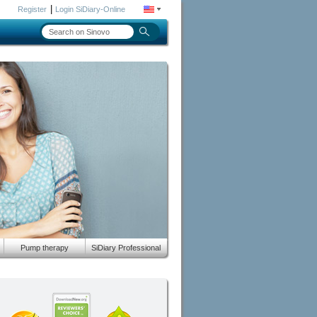
|
Register
Login SiDiary-Online
Pump therapy
SiDiary Professional