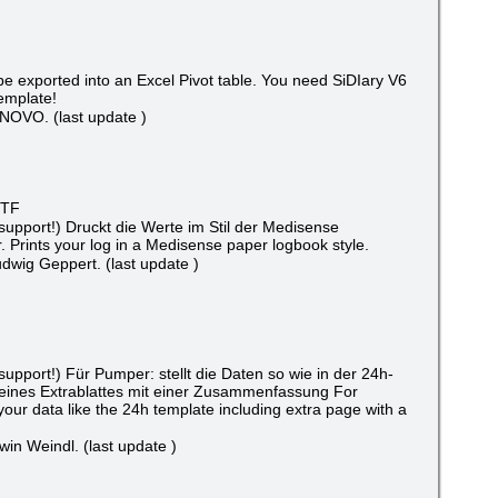
 be exported into an Excel Pivot table. You need SiDIary V6
template!
NOVO. (last update )
RTF
upport!) Druckt die Werte im Stil der Medisense
 Prints your log in a Medisense paper logbook style.
dwig Geppert. (last update )
upport!) Für Pumper: stellt die Daten so wie in der 24h-
. eines Extrablattes mit einer Zusammenfassung For
ur data like the 24h template including extra page with a
in Weindl. (last update )