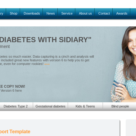
ary
Shop
Downloads
News
Service
About us
Contact
Awards
IABETES WITH SIDIARY"
ement
tes so much easier. Data capturing is a cinch and analysis will
included great new features with version 6 to help you to get
le, even for computer rookies!
»»»
EE COPY NOW!
 Version 6 here
Diabetes Type 2
Gestational diabetes
Kids & Teens
Blind people
port Template