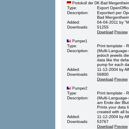
Protokoll der DK-Bad Mergenthei
Type:
Export OpenOffic
Description:
Exportiert per Op
Bad Mergentheim
Added:
04-04-2011 by "Mö
Downloads:
51255
Download
Preview
Pumper1
Type:
Print template - 
Description:
(Multi-Language-s
jedoch jeweils di
data like the defa
pump for each da
Added:
11-12-2004 by Alf
Downloads:
56800
Download
Preview
Pumper2
Type:
Print template - 
Description:
(Multi-Language-
am Ende der Blutz
Prints your data l
created with all 
Added:
11-12-2004 by Alf
Downloads:
53767
Download
Preview