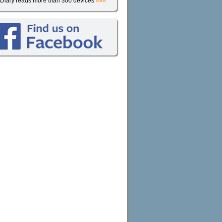
iDiary reads more than 300 devices
»»»