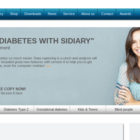
ary
Shop
Downloads
News
Service
About us
Contact
Awards
IABETES WITH SIDIARY"
ement
tes so much easier. Data capturing is a cinch and analysis will
included great new features with version 6 to help you to get
le, even for computer rookies!
»»»
EE COPY NOW!
 Version 6 here
Diabetes Type 2
Gestational diabetes
Kids & Teens
Blind people