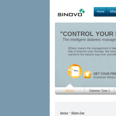
Home
SiDi
"CONTROL YOUR D
The intelligent diabetes manag
SiDiary makes the management of diabe
help to improve your therapy. We have 
started in the easiest way ever possib
GET YOUR FR
Download SiDiary
SiDiary
Diabetes Type 1
-
Service
SiDiary-Tour