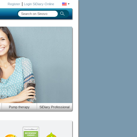
|
Register
Login SiDiary-Online
Pump therapy
SiDiary Professional