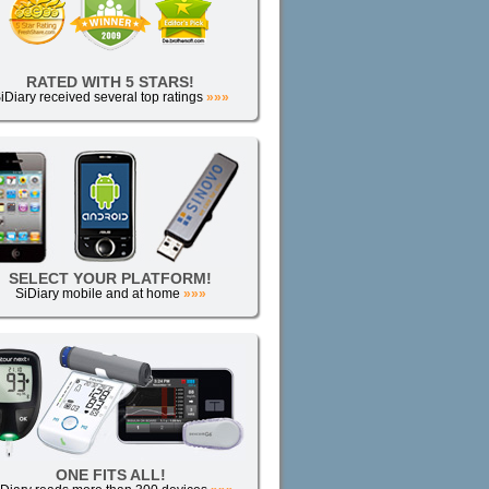
RATED WITH 5 STARS!
iDiary received several top ratings
»»»
SELECT YOUR PLATFORM!
SiDiary mobile and at home
»»»
ONE FITS ALL!