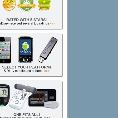
RATED WITH 5 STARS!
iDiary received several top ratings
»»»
SELECT YOUR PLATFORM!
SiDiary mobile and at home
»»»
ONE FITS ALL!