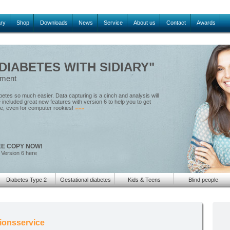
ary
Shop
Downloads
News
Service
About us
Contact
Awards
IABETES WITH SIDIARY"
ement
tes so much easier. Data capturing is a cinch and analysis will
included great new features with version 6 to help you to get
le, even for computer rookies!
»»»
EE COPY NOW!
 Version 6 here
Diabetes Type 2
Gestational diabetes
Kids & Teens
Blind people
tionsservice