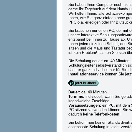
Sie haben Ihren Computer noch nicht
gerne Ihr Tagebuch auf dem Handy un
Wir helfen Ihnen, alle Softwarekompo
Ihnen, wie Sie ganz einfach ohne g
PPC o.ä. erledigen oder Ihr Blutzuc
Sie brauchen nur einen PC, der mit d
unsere interaktive Schulungssoftware
entspannt bei Ihnen zu Hause ab. Uns
Ihnen jeden einzelnen Schritt, den S
sitzen und die Maus und Tastatur b
ist kein Problem! Lassen Sie sich üb
Die Schulung dauert ca. 40 Minute
Schulungsleiter selbstverständlich s
dass er ganz individuell nur für Sie
Installationsservice
können Sie jetz
Dauer:
ca. 40 Minuten
Termine:
individuell, wann Sie ger
irgendwelche Zuschläge
Voraussetzungen:
ein PC, mit dem S
PC sitzend verwenden können. Sie we
dadurch
keine Telefonkosten!
Sie bekommen keinen Standardvortra
angepasste Schulung in leicht verstä