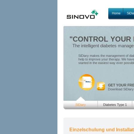
Home
SiDi
"CONTROL YOUR D
The intelligent diabetes manag
SiDiary makes the management of diabe
help to improve your therapy. We have 
started in the easiest way ever possib
GET YOUR FR
Download SiDiary
SiDiary
Diabetes Type 1
Einzelschulung und Installa