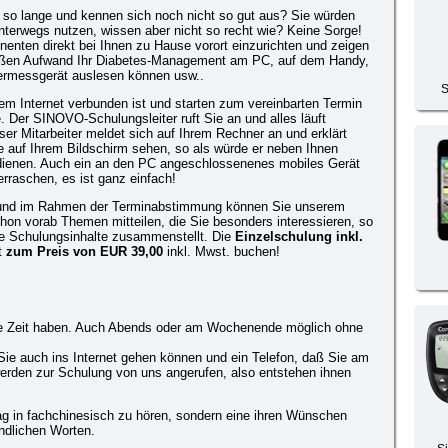
 so lange und kennen sich noch nicht so gut aus? Sie würden
terwegs nutzen, wissen aber nicht so recht wie? Keine Sorge!
nenten direkt bei Ihnen zu Hause vorort einzurichten und zeigen
roßen Aufwand Ihr Diabetes-Management am PC, auf dem Handy,
kermessgerät auslesen können usw..
S
em Internet verbunden ist und starten zum vereinbarten Termin
. Der SINOVO-Schulungsleiter ruft Sie an und alles läuft
er Mitarbeiter meldet sich auf Ihrem Rechner an und erklärt
ie auf Ihrem Bildschirm sehen, so als würde er neben Ihnen
edienen. Auch ein an den PC angeschlossenenes mobiles Gerät
erraschen, es ist ganz einfach!
n und im Rahmen der Terminabstimmung können Sie unserem
chon vorab Themen mitteilen, die Sie besonders interessieren, so
 die Schulungsinhalte zusammenstellt. Die
Einzelschulung inkl.
t
zum Preis von EUR 39,00
inkl. Mwst. buchen!
ade Zeit haben. Auch Abends oder am Wochenende möglich ohne
ie auch ins Internet gehen können und ein Telefon, daß Sie am
rden zur Schulung von uns angerufen, also entstehen ihnen
g in fachchinesisch zu hören, sondern eine ihren Wünschen
ndlichen Worten.