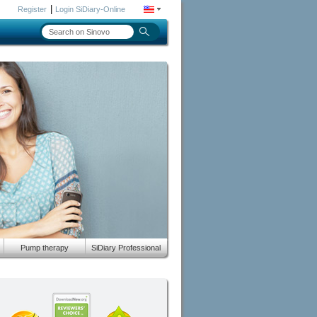
|
Register
Login SiDiary-Online
Pump therapy
SiDiary Professional