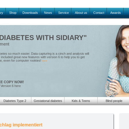
ary
Shop
Downloads
News
Service
About us
Contact
Awards
IABETES WITH SIDIARY"
ement
tes so much easier. Data capturing is a cinch and analysis will
included great new features with version 6 to help you to get
le, even for computer rookies!
»»»
EE COPY NOW!
 Version 6 here
Diabetes Type 2
Gestational diabetes
Kids & Teens
Blind people
chlag implementiert