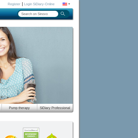
|
Register
Login SiDiary-Online
Pump therapy
SiDiary Professional