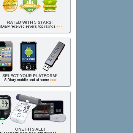
RATED WITH 5 STARS!
iDiary received several top ratings
»»»
SELECT YOUR PLATFORM!
SiDiary mobile and at home
»»»
ONE FITS ALL!