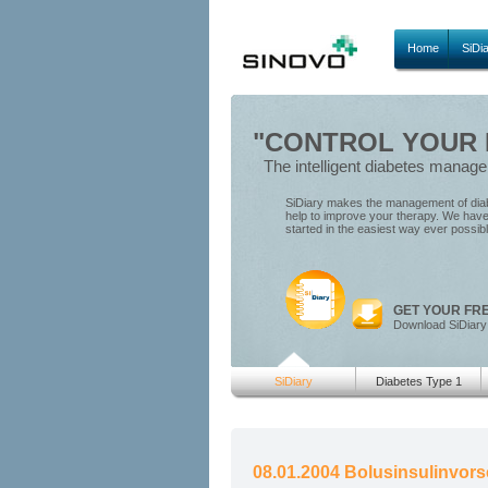
Home
SiDi
"CONTROL YOUR D
The intelligent diabetes manag
SiDiary makes the management of diabe
help to improve your therapy. We have 
started in the easiest way ever possib
GET YOUR FR
Download SiDiary
SiDiary
Diabetes Type 1
08.01.2004 Bolusinsulinvors