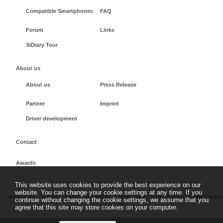
Compatible Smartphones
FAQ
Forum
Links
SiDiary Tour
About us
About us
Press Release
Partner
Imprint
Driver development
Contact
Awards
This website uses cookies to provide the best experience on our
website. You can change your cookie settings at any time. If you
Withdrawal
Imprint
Terms + conditions
sidiary.eu
©
2026 - SINOVO health solutio
continue without changing the cookie settings, we assume that you
GmbH
agree that this site may store cookies on your computer.