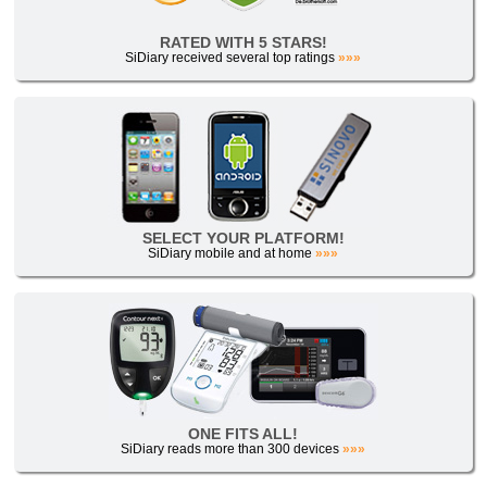
RATED WITH 5 STARS!
SiDiary received several top ratings
»»»
SELECT YOUR PLATFORM!
SiDiary mobile and at home
»»»
ONE FITS ALL!
SiDiary reads more than 300 devices
»»»