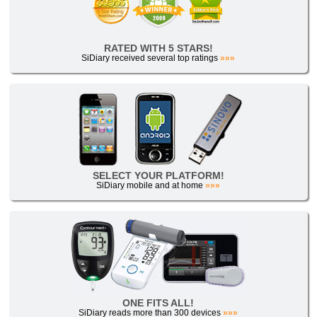
RATED WITH 5 STARS!
SiDiary received several top ratings
»»»
SELECT YOUR PLATFORM!
SiDiary mobile and at home
»»»
ONE FITS ALL!
SiDiary reads more than 300 devices
»»»