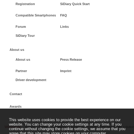
Registration
SiDiary Quick Start
Compatible Smartphones
FAQ
Forum
Links
SiDiary Tour
About us
About us
Press Release
Partner
Imprint
Driver development
Contact
Awards
This website uses cookies to provide the best experience on our
website. You can change your cookie settings at any time. If you
Withdrawal
Imprint
Terms + conditions
sidiary.eu
©
2026 - SINOVO health solutio
continue without changing the cookie settings, we assume that you
GmbH
agree that this site may store cookies on your computer.